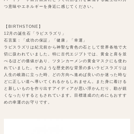
つ意味やエネルギーを身近に感じてください。
【BIRTHSTONE】
12月の誕生石「ラピスラズリ」
石言葉：「成功の保証」「健康」「幸運」
ラピスラズリは紀元前から神聖な青色の石として世界各地で大
切に扱われていました。特に古代エジプトでは、黄金と肩を並
べるほどの価値があり、ツタンカーメンの黄金マスクにも使わ
れていました。そのような歴史的な背景の多いラピスラズリは
人生の岐路に立った時、どの方向へ進めば良いのか迷った時な
どに正しい道へ導いてくれるかもしれません。また身に着ける
と新しいものを作り出すアイディアが思い浮かんだり、勘が鋭
くなったりするともされています。目標達成のためにもおすす
めの幸運のお守りです。